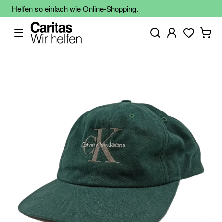
Helfen so einfach wie Online-Shopping.
Zum
Ende
der
Bildgalerie
springen