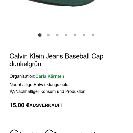
Zum
Calvin Klein Jeans Baseball Cap
Anfang
dunkelgrün
der
Bildgalerie
Organisation:
Carla Kärnten
springen
Nachhaltige Entwicklungsziele:
Nachhaltiger Konsum und Produktion
15,00 €
AUSVERKAUFT